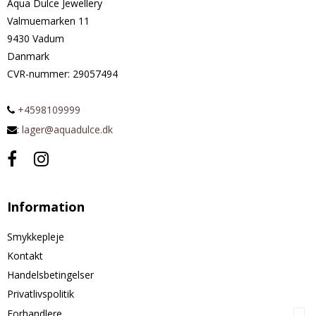
Aqua Dulce Jewellery
Valmuemarken 11
9430 Vadum
Danmark
CVR-nummer
:
29057494
+4598109999
:
lager@aquadulce.dk
Information
Smykkepleje
Kontakt
Handelsbetingelser
Privatlivspolitik
Forhandlere