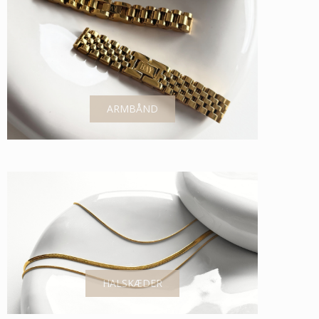
ARMBÅND
HALSKÆDER