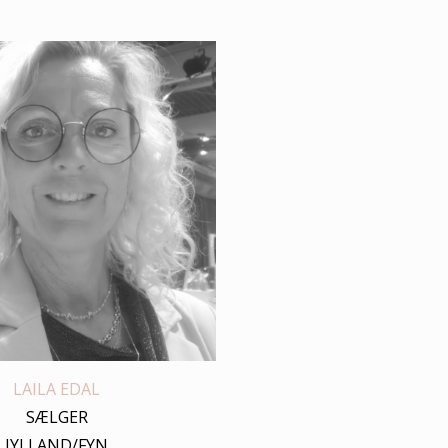
LAILA EDAL
SÆLGER
JYLLAND/FYN