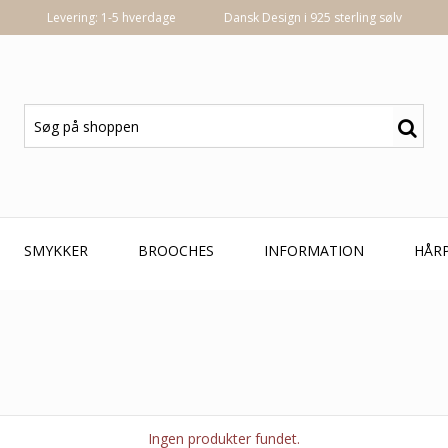
Levering: 1-5 hverdage
Dansk Design i 925 sterling sølv
SMYKKER
BROOCHES
INFORMATION
HÅR
Ingen produkter fundet.