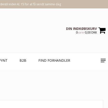
Bestil inden kl. 15 for at få sendt samme dag
DIN INDKØBSKURV
0
varer
0,00 DKK
PYNT
B2B
FIND FORHANDLER