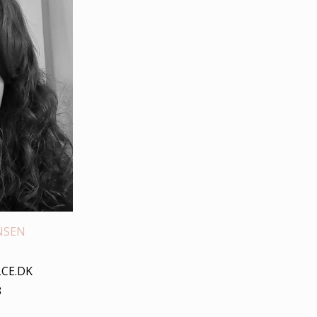
NSEN
CE.DK
3