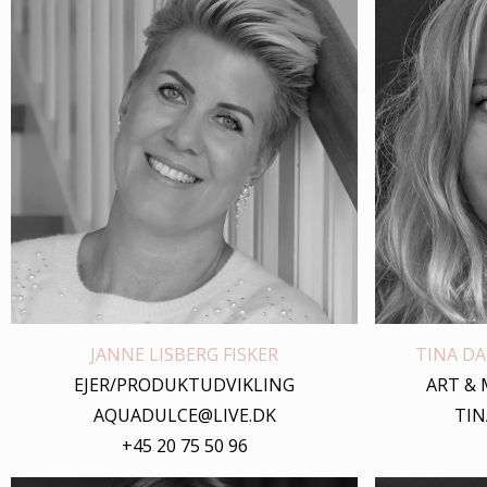
JANNE LISBERG FISKER
TINA D
EJER/PRODUKTUDVIKLING
ART &
AQUADULCE@LIVE.DK
TI
+45 20 75 50 96