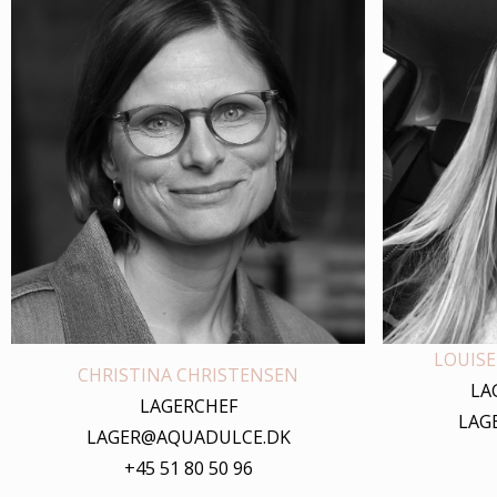
LOUISE
CHRISTINA CHRISTENSEN
LA
LAGERCHEF
LAG
LAGER@AQUADULCE.DK
+45 51 80 50 96