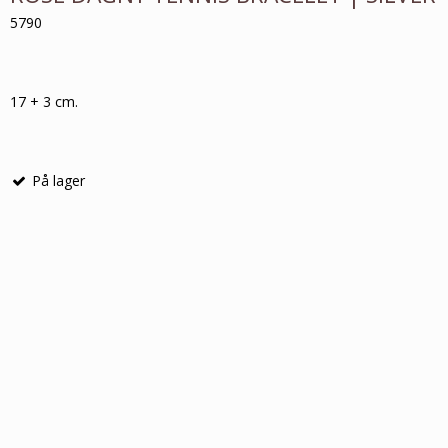
5790
17 + 3 cm.
På lager