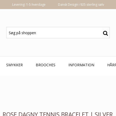
Levering: 1-5 hverdage
Dansk Design i 925 sterling sølv
SMYKKER
BROOCHES
INFORMATION
HÅR
ROSE DAGNY TENNIS BRACELET | SILVER