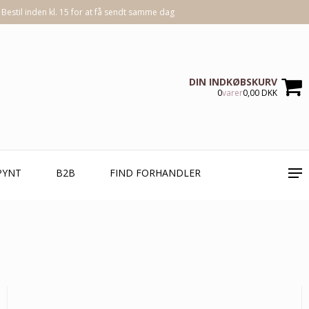
Bestil inden kl. 15 for at få sendt samme dag
DIN INDKØBSKURV
0
varer
0,00 DKK
PYNT
B2B
FIND FORHANDLER