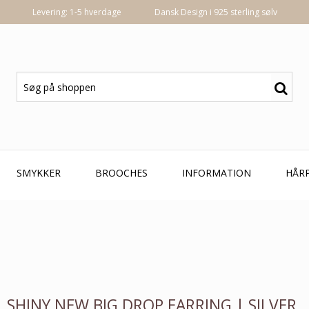
Levering: 1-5 hverdage
Dansk Design i 925 sterling sølv
SMYKKER
BROOCHES
INFORMATION
HÅR
SHINY NEW BIG DROP EARRING | SILVER