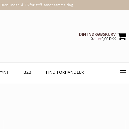
Bestil inden kl. 15 for at få sendt samme dag
DIN INDKØBSKURV
0
varer
0,00 DKK
PYNT
B2B
FIND FORHANDLER