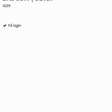
4209
På lager