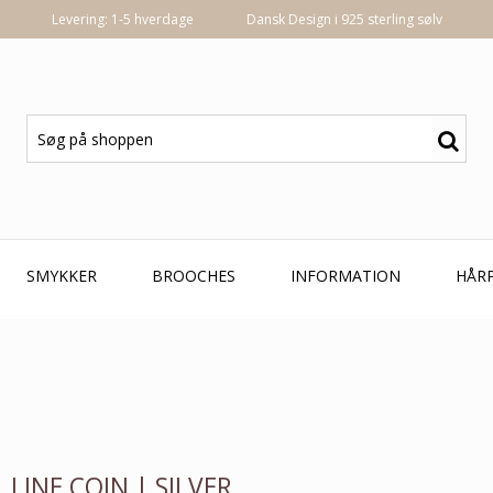
Levering: 1-5 hverdage
Dansk Design i 925 sterling sølv
SMYKKER
BROOCHES
INFORMATION
HÅR
LINE COIN | SILVER