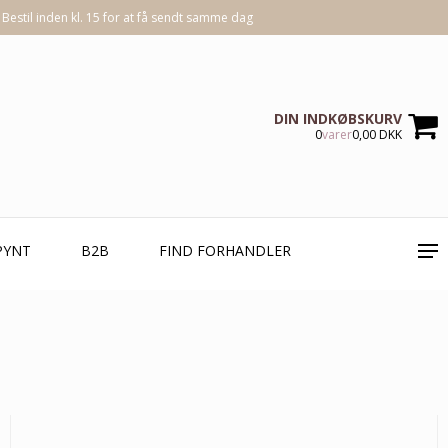
Bestil inden kl. 15 for at få sendt samme dag
DIN INDKØBSKURV
0
varer
0,00 DKK
PYNT
B2B
FIND FORHANDLER