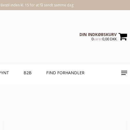
Bestil inden kl. 15 for at få sendt samme dag
DIN INDKØBSKURV
0
varer
0,00 DKK
PYNT
B2B
FIND FORHANDLER