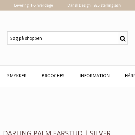
Levering: 1-5 hverdage
Dansk Design i 925 sterling sølv
SMYKKER
BROOCHES
INFORMATION
HÅR
DARLING PALM EARSTUD | SILVER