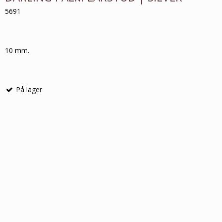
5691
10 mm.
På lager