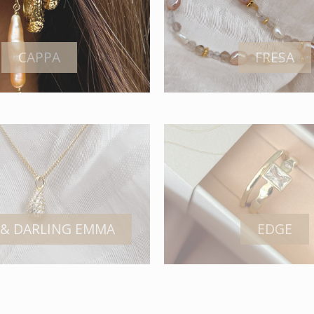
CAPPA
FRESA
 & DARLING EMMA
EDGE