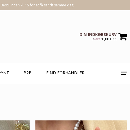
Bestil inden kl. 15 for at få sendt samme dag
DIN INDKØBSKURV
0
varer
0,00 DKK
PYNT
B2B
FIND FORHANDLER