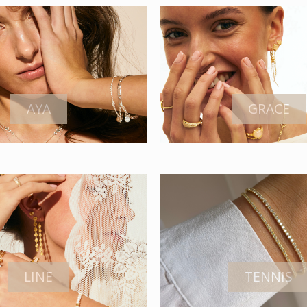
AYA
GRACE
LINE
TENNIS