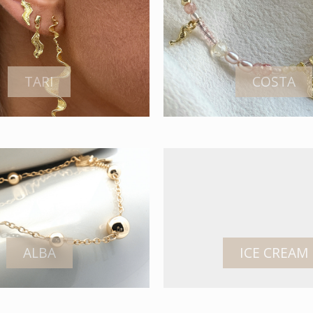
TARI
COSTA
ALBA
ICE CREAM