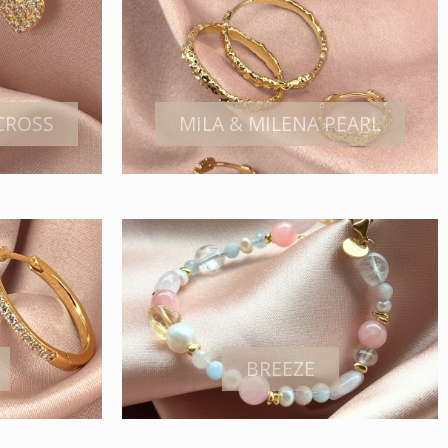
 CROSS
MILA & MILENA PEARL
BREEZE