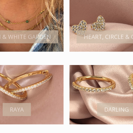
 & WHITE GARDEN
HEART, CIRCLE &
RAYA
DARLING