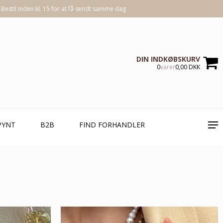
Bestil inden kl. 15 for at få sendt samme dag
DIN INDKØBSKURV
0
varer
0,00 DKK
PYNT
B2B
FIND FORHANDLER