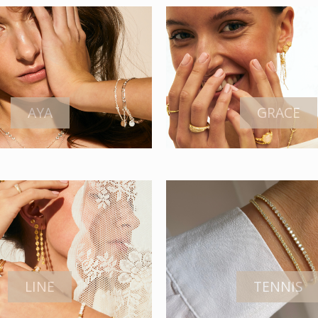
AYA
GRACE
LINE
TENNIS