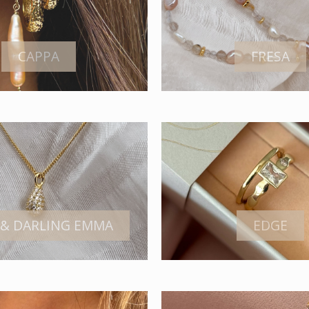
CAPPA
FRESA
 & DARLING EMMA
EDGE