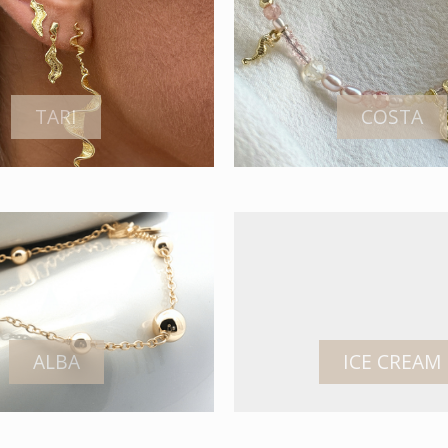
TARI
COSTA
ALBA
ICE CREAM