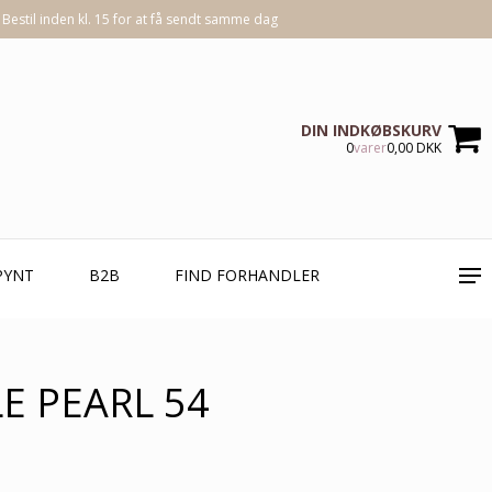
Bestil inden kl. 15 for at få sendt samme dag
DIN INDKØBSKURV
0
varer
0,00 DKK
PYNT
B2B
FIND FORHANDLER
LE PEARL 54