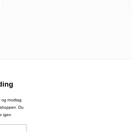
ding
v og modtag
i shoppen. Du
e igen.