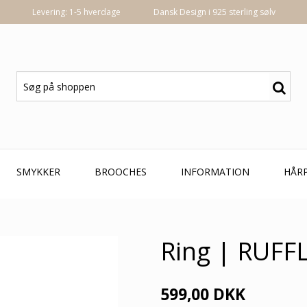
Levering: 1-5 hverdage
Dansk Design i 925 sterling sølv
SMYKKER
BROOCHES
INFORMATION
HÅR
Ring | RUFF
599,00 DKK