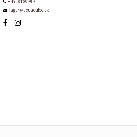
+4598109999
:
lager@aquadulce.dk