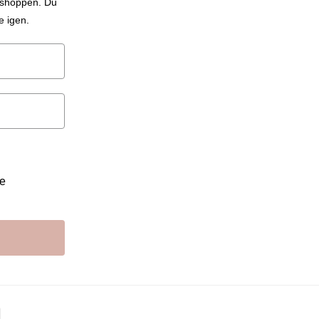
i shoppen. Du
e igen.
re