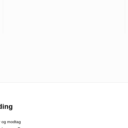
ding
v og modtag