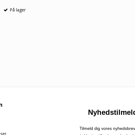
På lager
n
Nyhedstilmel
Tilmeld dig vores nyhedsbre
lser