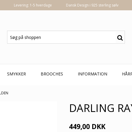
Levering: 1-5 hverdage
Dansk Design i 925 sterling sølv
SMYKKER
BROOCHES
INFORMATION
HÅR
OLDEN
DARLING RA
449,00 DKK