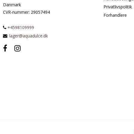
Danmark
Privatlivspolitik
CVR-nummer
:
29057494
Forhandlere
+4598109999
:
lager@aquadulce.dk