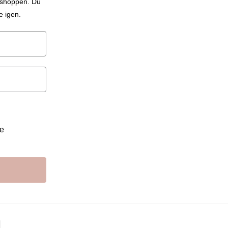
i shoppen. Du
e igen.
re