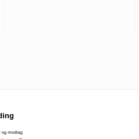
ding
v og modtag