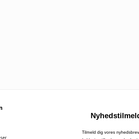
n
Nyhedstilmel
Tilmeld dig vores nyhedsbre
lser