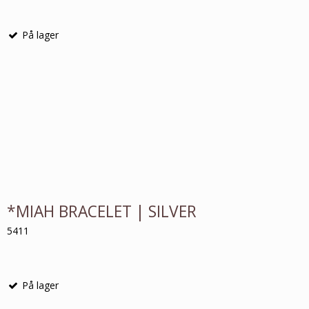
På lager
*MIAH BRACELET | SILVER
5411
På lager