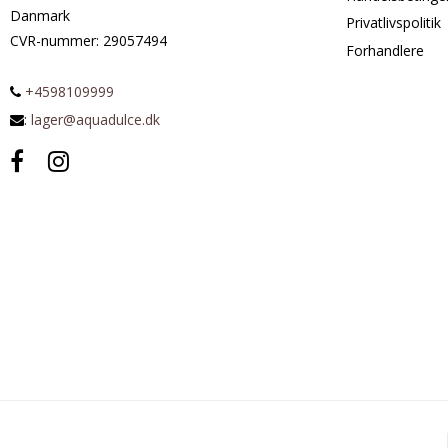
Danmark
Privatlivspolitik
CVR-nummer
:
29057494
Forhandlere
+4598109999
:
lager@aquadulce.dk