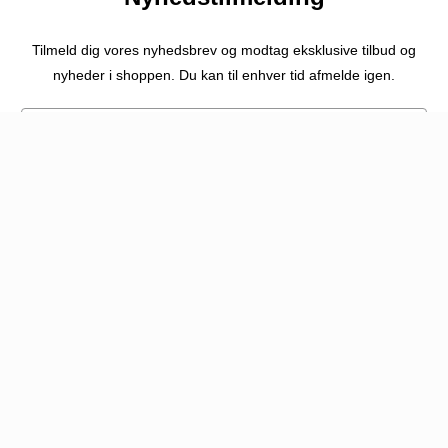
Tilmeld dig vores nyhedsbrev og modtag eksklusive tilbud og
nyheder i shoppen. Du kan til enhver tid afmelde igen.
Navn
Email
Tilladelser
Jeg vil gerne tilmeldes nyhedsbrevet
Jeg har læst og acceptere privatlivspolitikken
Tilmeld