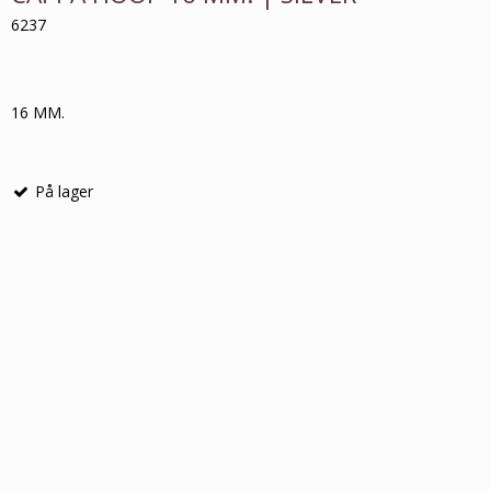
6237
16 MM.
På lager