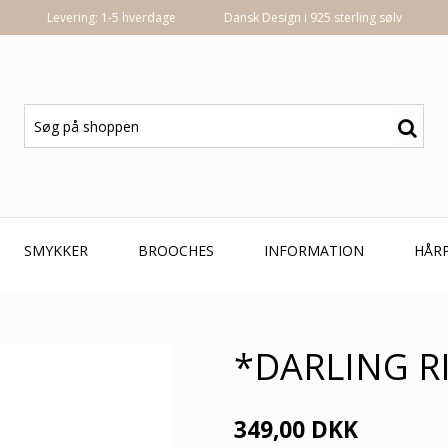
Levering: 1-5 hverdage
Dansk Design i 925 sterling sølv
SMYKKER
BROOCHES
INFORMATION
HÅR
N
*DARLING R
349,00 DKK