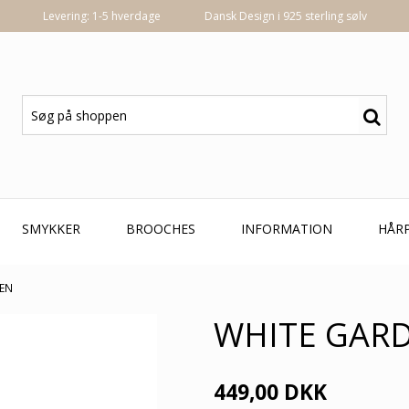
Levering: 1-5 hverdage
Dansk Design i 925 sterling sølv
SMYKKER
BROOCHES
INFORMATION
HÅR
DEN
WHITE GAR
449,00 DKK