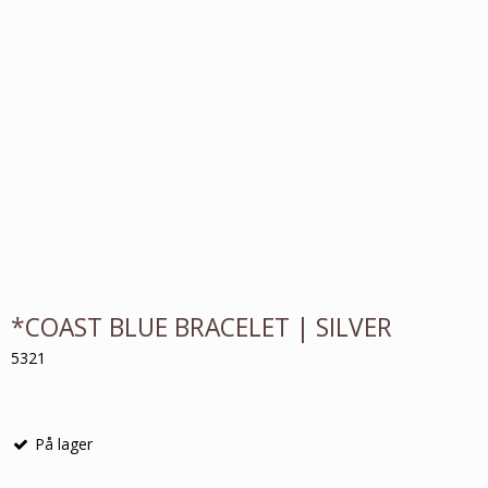
*COAST BLUE BRACELET | SILVER
5321
På lager