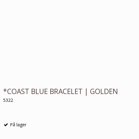
*COAST BLUE BRACELET | GOLDEN
5322
På lager