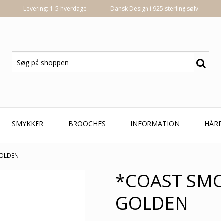
Levering: 1-5 hverdage
Dansk Design i 925 sterling sølv
SMYKKER
BROOCHES
INFORMATION
HÅR
GOLDEN
*COAST SMO
GOLDEN